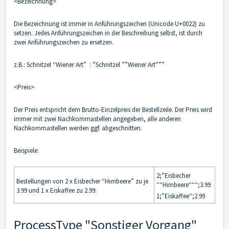
<Bezeichnung>
Die Bezeichnung ist immer in Anführungszeichen (Unicode U+0022) zu
setzen. Jedes Anführungszeichen in der Beschreibung selbst, ist durch
zwei Anführungszeichen zu ersetzen.
z.B.: Schnitzel “Wiener Art” : ”Schnitzel ””Wiener Art”””
<Preis>
Der Preis entspricht dem Brutto-Einzelpreis der Bestellzeile. Der Preis wird
immer mit zwei Nachkommastellen angegeben, alle anderen
Nachkommastellen werden ggf. abgeschnitten.
Beispiele:
2;”Eisbecher
Bestellungen von 2 x Eisbecher “Himbeere” zu je
““Himbeere“““;3.99
3.99 und 1 x Eiskaffee zu 2.99:
1;”Eiskaffee“;2.99
ProcessType "Sonstiger Vorgang"