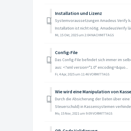
Installation und Lizenz
Systemvoraussetzungen Amadeus Verify ka
Installation ist nicht nötig. AmadeusVerify läu
Mi, 15 Okt, 2025 um 2:04 NACHMITTAGS
Config-File
Das Config-File befindet sich immer im selb
aus: <?xml version="1.0" encoding=&quo...
Fr, 4 Apr, 2025 um 11:46 VORMITTAGS
Wie wird eine Manipulation von Kass
Durch die Absicherung der Daten über eine 
Steuerschuld) in Kassensystemen verhindert
Mo, 15 Nov, 2021 um 9:09 VORMITTAGS
QR-Code Validierung