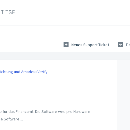
T TSE
Neues Support-Ticket
Ti
richtung und AmadeusVerify
re für das Finanzamt. Die Software wird pro Hardware
ie Software ...