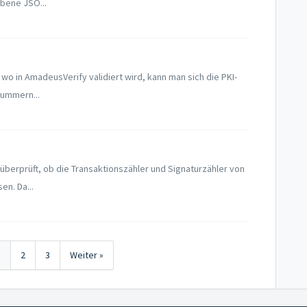
bene JSO...
, wo in AmadeusVerify validiert wird, kann man sich die PKI-
ummern...
d überprüft, ob die Transaktionszähler und Signaturzähler von
n. Da...
1
2
3
Weiter »